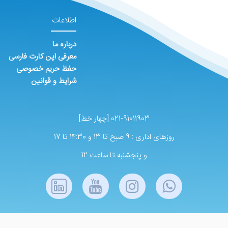
اطلاعات
درباره ما
معرفی اپن کارت فارسی
حفظ حریم خصوصی
شرایط و قوانین
021-91011903 [چهار خط]
روزهای اداری : 9 صبح تا 13 و 14:30 تا 17
و پنجشنبه تا ساعت 12