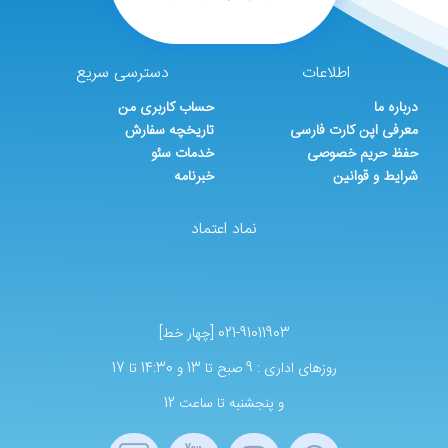
اطلاعات
دسترسی سریع
درباره ما
حساب کاربری من
معرفی اپن کارت فارسی
تاریخچه سفارش
حفظ حریم خصوصی
خدمات سئو
شرایط و قوانین
خبرنامه
نماد اعتماد
021-91011903 [چهار خط]
روزهای اداری : 9 صبح تا 13 و 14:30 تا 17
و پنجشنبه تا ساعت 12