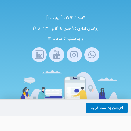
021-91011903 [چهار خط]
روزهای اداری : 9 صبح تا 13 و 14:30 تا 17
و پنجشنبه تا ساعت 12
افزودن به سبد خرید