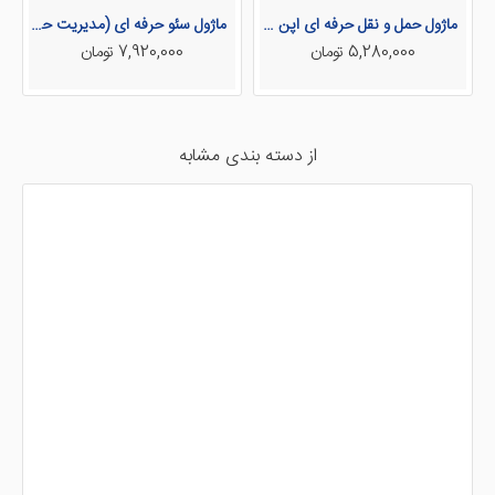
سرور عکس به هاستینگ امکان درج واترمارک
ماژول حمل و نقل حرفه ای اپن کارت فارسی
ماژول سئو حرفه ای (مدیریت حرفه ای و پیشرفته سئوی اپن کارت)
6. زیبا سازی محیط کاربری
5,280,000 تومان
7,920,000 تومان
7. سریع تر از همیشه
8. پشتیبانی از چند زبانگی
9. پرسش قبل از بازنویسی تصاویر ( در هنگام کپی )
10. پرسش قبل از بازنویسی تصاویر ( در هنگام بازگذاری )
11. تنظیم محدودیت آپلود فایل
از دسته بندی مشابه
12. قابلیت تنظیم پنجره ماژول مدیریت تصاویر ( عرض / ارتفاع )
13. قابلیت انتخاب و بارگذاری چندگانه تصاویر
14. قابلیت کشیدن و رها کردن چندگانه تصاویر در هنگام باگذاری
15. قابلیت انتخاب چندگانه تصاویر و اختصاص به محصول
16. پشتیبانی از میانبر های کیبورد
17. نمایش فایل ها به صورت لیست و شبکه ای
18. مرتب سازی بر اساس حروف الفبا به صورت صعودی / نزولی
19. نگاهی سریع به تصاویر
20. تغییر ، چرخش و برش تصاویر
21. بدون هیچ وابستگی به ماژول اضافه ای
22. عدم بازنویسی فایل ها.
23. از فایل های فلش استفاده نکنید.