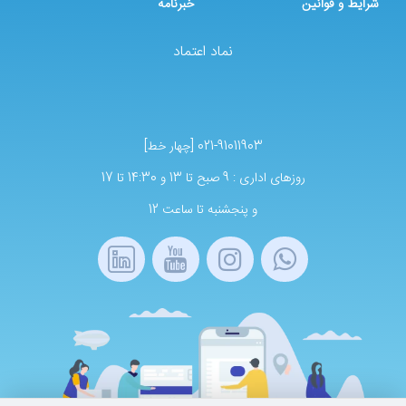
شرایط و قوانین
خبرنامه
نماد اعتماد
021-91011903 [چهار خط]
روزهای اداری : 9 صبح تا 13 و 14:30 تا 17
و پنجشنبه تا ساعت 12