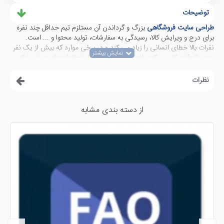
توضیحات
طراحی سایت فروشگاهی
بزرگ و گرداندن آن مستلزم تیم حداقل چند نفره
برای درج و ویرایش کالا، رسیدگی به سفارشات، تولید محتوا و ... است.
نفرات بالا خطای انسانی را زیاد می کند و در برخی موارد که بیش از یک نفر
روی یک آیتم کار می کند یافتن شخصی که دچار خطا شده است غیرممکن
می شود.
نظرات
ماژول مانیتورینگ ادمین یک گزارش کامل از همه فعالیت های کاربران ادمین
ارائه می دهد. این ماژول با امکان فیلتر بر اساس کاربر، نوع عملیات، آیتمی که
عملیات روی آن صورت گرفته است و بازه تاریخی امکان دقیق ترین مانیتور را
از دسته بندی مشابه
به مدیر سایت می دهد.
نوع: عملیات صورت گرفته شامل ایجاد، بروزرسانی، تایید، حذف، ورود و خروج
می شود.
گروه: شامل آیتم های محصول، دسته بندی، گزینه، سفارش و ... می شود.
پیغام: در این بخش نوع عملیات صورت گرفته روی گروه یا آیتم را مشخص
می کند.
با این ماژول همه اتفاقات صورت گرفته در پنل مدیریت مانیتور می شود و
با ساعت و تاریخ و کاربر درج می شود. این بسیاری از مشکلات پیش آمده را