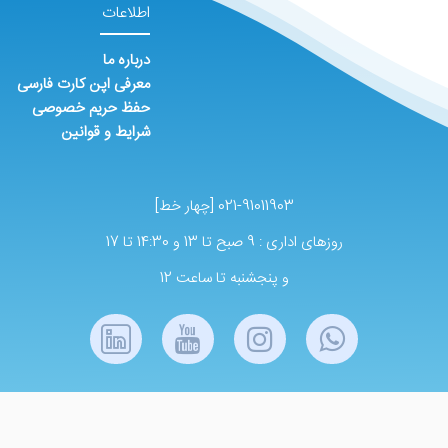
اطلاعات
درباره ما
معرفی اپن کارت فارسی
حفظ حریم خصوصی
شرایط و قوانین
021-91011903 [چهار خط]
روزهای اداری : 9 صبح تا 13 و 14:30 تا 17
و پنجشنبه تا ساعت 12