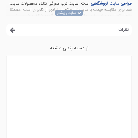
طراحی سایت فروشگاهی
است. سایت ترب معرفی کننده محصولات سایت
شما برای مقایسه قیمت با سایر رقبا به تعداد زیادی از کاربران است. مطمئنا
ماژول اتصال به سایت ترب یکی از کمک های بزرگ به شناخته شدن برند
فروشگاهی شما و دیده شدن محصولات و در نهایت فروش بیشتر است.
نظرات
خواندن دیتای محصولات سایت اپن کارت شما توسط ربات ترب بصورت
مستقیم باعث افزایش لود وبسایت و در نتیجه کاهش پرفورمنس و هزینه
های اضافه منابع سروری می شود. با api ترب که توسط متخصصان اپن
از دسته بندی مشابه
کارت آماده شده است می توانید داده های مورد نیاز این سایت را برای
نمایش در ترب در اختیارش قرار دهید. اطلاعاتی مانند نام، تصویر، قیمت
اصلی و قیمت ویژه و آدرس سئوی صفحه محصول را در فرمتی سبک در
اختیار ترب قرار می دهد. به منظور اینکه روی سایت فروشگاهی فشار منابع
اضافی وارد نشود، برای سایت های با تعداد محصول کم در یک مرحله
و سایت های بزرگ (تعداد محصول بالای 200) در چند مرحله دیتا به ترب
ارسال می شود.