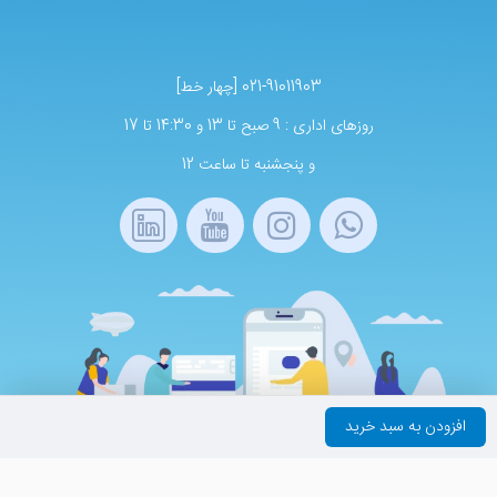
021-91011903 [چهار خط]
روزهای اداری : 9 صبح تا 13 و 14:30 تا 17
و پنجشنبه تا ساعت 12
افزودن به سبد خرید